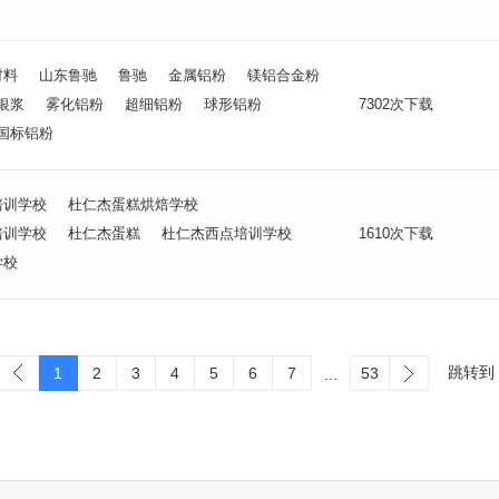
材料
山东鲁驰
鲁驰
金属铝粉
镁铝合金粉
银浆
雾化铝粉
超细铝粉
球形铝粉
7302次下载
国标铝粉
培训学校
杜仁杰蛋糕烘焙学校
培训学校
杜仁杰蛋糕
杜仁杰西点培训学校
1610次下载
学校
跳转到
1
2
3
4
5
6
7
53
...