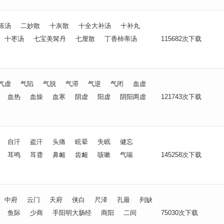
陈汤
二妙散
十灰散
十全大补汤
十补丸
十枣汤
七宝美髯丹
七厘散
丁香柿蒂汤
115682次下载
气虚
气陷
气脱
气滞
气逆
气闭
血虚
血热
血燥
血寒
阴虚
阳虚
阴阳两虚
121743次下载
自汗
盗汗
头痛
眩晕
失眠
健忘
耳鸣
耳聋
鼻衄
齿衄
咳嗽
气喘
145258次下载
中府
云门
天府
侠白
尺泽
孔最
列缺
鱼际
少商
手阳明大肠经
商阳
二间
75030次下载