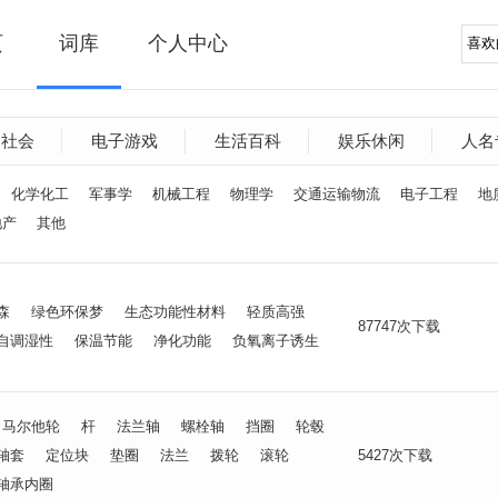
页
词库
个人中心
文社会
电子游戏
生活百科
娱乐休闲
人名
化学化工
军事学
机械工程
物理学
交通运输物流
电子工程
地
地产
其他
森
绿色环保梦
生态功能性材料
轻质高强
87747次下载
自调湿性
保温节能
净化功能
负氧离子诱生
马尔他轮
杆
法兰轴
螺栓轴
挡圈
轮毂
轴套
定位块
垫圈
法兰
拨轮
滚轮
5427次下载
轴承内圈