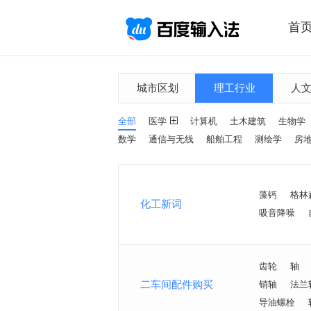
首
城市区划
理工行业
人
全部
医学
计算机
土木建筑
生物学
数学
通信与无线
船舶工程
测绘学
房
藻钙
格林
化工新词
吸音降噪
齿轮
轴
二车间配件购买
销轴
法兰
导油螺栓