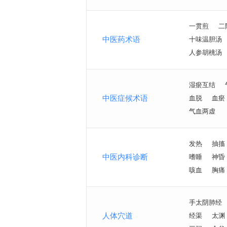
一贯煎
二
中医药术语
十味温胆汤
人参胡桃汤
湿瘀互结
中医症候术语
血脱
血瘀
气血两虚
发热
抽搐
中医内科诊断
嗜睡
神昏
咳血
胸痛
手太阴肺经
人体穴道
经渠
太渊