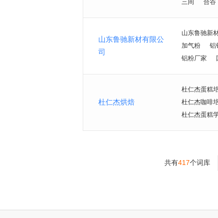
三间
合谷
山东鲁驰新
山东鲁驰新材有限公
加气粉
铝
司
铝粉厂家
杜仁杰蛋糕
杜仁杰烘焙
杜仁杰咖啡
杜仁杰蛋糕
共有
417
个词库
>