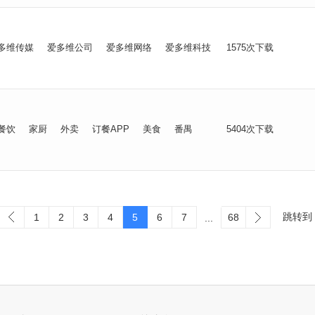
多维传媒
爱多维公司
爱多维网络
爱多维科技
1575次下载
餐饮
家厨
外卖
订餐APP
美食
番禺
5404次下载
跳转到
1
2
3
4
5
6
7
68
...