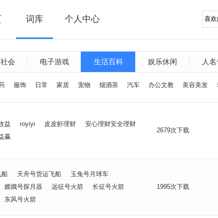
页
词库
个人中心
文社会
电子游戏
生活百科
娱乐休闲
人名
药
服饰
日常
家居
宠物
烟酒茶
汽车
办公文教
美容美发
收益
royiyi
皮皮虾理财
安心理财安全理财
2679次下载
益赢
飞船
天舟号货运飞船
玉兔号月球车
嫦娥号探月器
远征号火箭
长征号火箭
1995次下载
东风号火箭