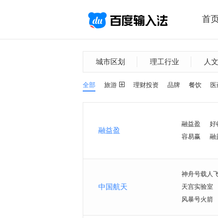
首
城市区划
理工行业
人
全部
旅游
理财投资
品牌
餐饮
医
融益盈
好
融益盈
容易赢
融
神舟号载人
中国航天
天宫实验室
风暴号火箭