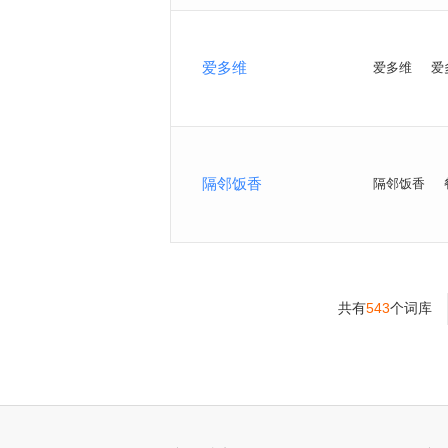
爱多维
爱多维
爱
隔邻饭香
隔邻饭香
共有
543
个词库
>