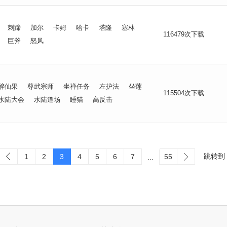
刺蹄
加尔
卡姆
哈卡
塔隆
塞林
116479次下载
巨斧
怒风
醉仙果
尊武宗师
坐禅任务
左护法
坐莲
115504次下载
水陆大会
水陆道场
睡猫
高反击
跳转到
1
2
3
4
5
6
7
55
...