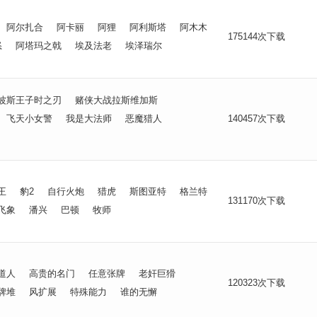
阿尔扎合
阿卡丽
阿狸
阿利斯塔
阿木木
175144次下载
怒
阿塔玛之戟
埃及法老
埃泽瑞尔
波斯王子时之刃
赌侠大战拉斯维加斯
飞天小女警
我是大法师
恶魔猎人
140457次下载
王
豹2
自行火炮
猎虎
斯图亚特
格兰特
131170次下载
飞象
潘兴
巴顿
牧师
道人
高贵的名门
任意张牌
老奸巨猾
120323次下载
牌堆
风扩展
特殊能力
谁的无懈