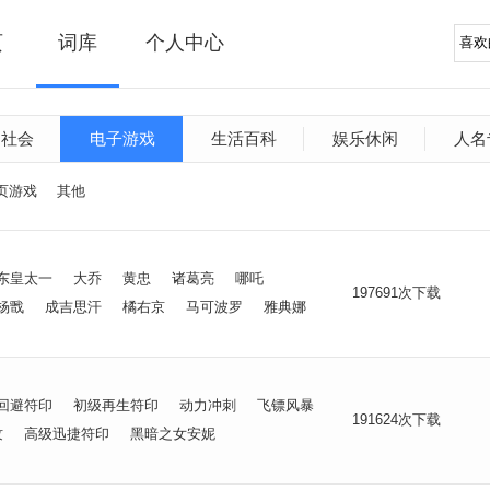
页
词库
个人中心
文社会
电子游戏
生活百科
娱乐休闲
人名
页游戏
其他
东皇太一
大乔
黄忠
诸葛亮
哪吒
197691次下载
杨戬
成吉思汗
橘右京
马可波罗
雅典娜
回避符印
初级再生符印
动力冲刺
飞镖风暴
191624次下载
纹
高级迅捷符印
黑暗之女安妮