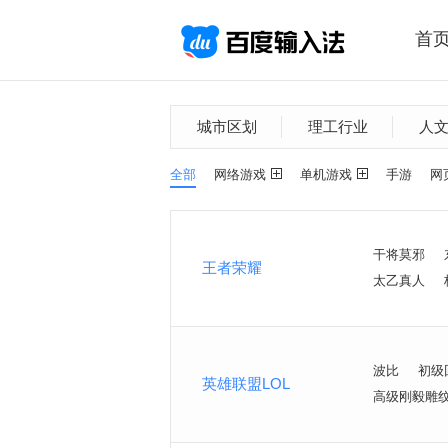
首
城市区划
理工行业
人
全部
网络游戏
单机游戏
手游
网
干将莫邪
王者荣耀
太乙真人
波比
初级
英雄联盟LOL
高级刚毅雕