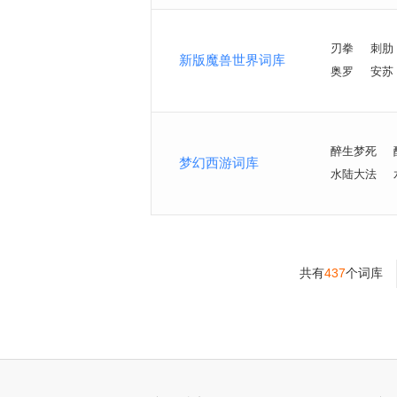
刃拳
刺肋
新版魔兽世界词库
奥罗
安苏
醉生梦死
梦幻西游词库
水陆大法
共有
437
个词库
>