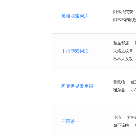
阿尔法突袭
英雄联盟词库
阿木木的愤
整蛊邻居
手机游戏词汇
火焰之纹章
丛林大反攻
黄鼠狼
虎
坦克世界常用词
谢尔曼
小
小沛
太平
三国杀
命不该绝