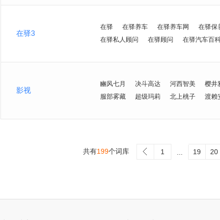
在驿
在驿养车
在驿养车网
在驿保
在驿3
在驿私人顾问
在驿顾问
在驿汽车百
豳风七月
决斗高达
河西智美
樱井
影视
服部雾藏
超级玛莉
北上桃子
渡赖
共有
199
个词库
>
1
19
20
...