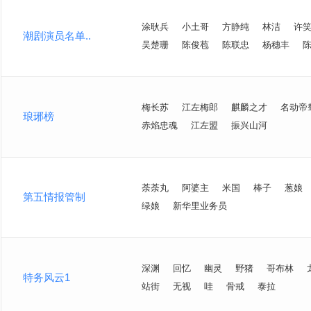
涂耿兵
小土哥
方静纯
林洁
许
潮剧演员名单..
吴楚珊
陈俊苞
陈联忠
杨穗丰
梅长苏
江左梅郎
麒麟之才
名动帝
琅琊榜
赤焰忠魂
江左盟
振兴山河
荼荼丸
阿婆主
米国
棒子
葱娘
第五情报管制
绿娘
新华里业务员
深渊
回忆
幽灵
野猪
哥布林
特务风云1
站街
无视
哇
骨戒
泰拉