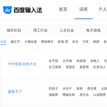
首页
词库
个人
城市区划
理工行业
人文社会
电子游戏
全部
颜文字
卡通动漫
网络聊天
影视
音乐
汽车
棋牌
表
金手指
太空城
海底城
金枪人
中外电影名称大全
女王密使
雷霆谷
霹雳弹
乱世佳人
烈信子
火信子
策师
愚无夷
云
轰掣天下
感谢师
鹰扬长歌
原无乡
山龙隐秀