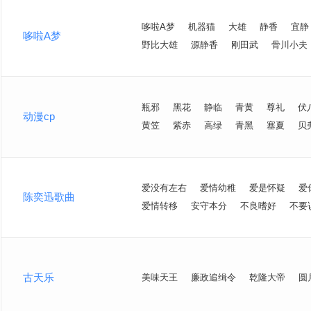
哆啦A梦
机器猫
大雄
静香
宜静
哆啦A梦
野比大雄
源静香
刚田武
骨川小夫
瓶邪
黑花
静临
青黄
尊礼
伏
动漫cp
黄笠
紫赤
高绿
青黑
塞夏
贝
爱没有左右
爱情幼稚
爱是怀疑
爱
陈奕迅歌曲
爱情转移
安守本分
不良嗜好
不要
古天乐
美味天王
廉政追缉令
乾隆大帝
圆