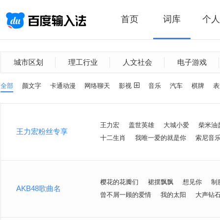
首页
词库
个人
城市区划
理工行业
人文社会
电子游戏
全部
颜文字
卡通动漫
网络聊天
影视
音乐
汽车
棋牌
表
王力宏
盖世英雄
大城小爱
柴米油
王力宏粉丝专享
十二生肖
我唯一爱的就是你
索尼音
樱花的花瓣们
裙摆飘飘
想见你
制
AKB48歌曲名
曾不屑一顾的爱情
我的太阳
大声钻