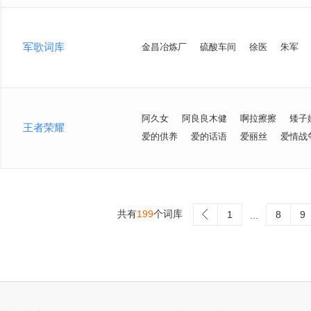
军歌词库
金昌冶炼厂
硫酸车间
徐医
朱军
阿久女
阿良良木健
啊拉擦擦
矮子
王者荣耀
爱的供养
爱的话语
爱丽丝
爱情战
共有
199
个词库
>
1
8
9
...