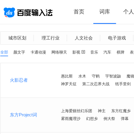
首页
词库
个人
城市区划
理工行业
人文社会
电子游戏
全部
颜文字
卡通动漫
网络聊天
影视
音乐
汽车
棋牌
表
惠比斯
水木
守鹤
宇智波鼬
魔
火影忍者
神罗天征
第二次忍界大战
纸手里剑
上海爱丽丝幻乐团
神主
东方红魔乡
东方Project词
雾雨魔理沙
幻想乡
例大祭
弹幕