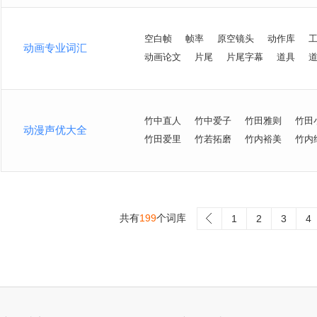
空白帧
帧率
原空镜头
动作库
动画专业词汇
动画论文
片尾
片尾字幕
道具
竹中直人
竹中爱子
竹田雅则
竹田
动漫声优大全
竹田爱里
竹若拓磨
竹内裕美
竹内
共有
199
个词库
>
1
2
3
4