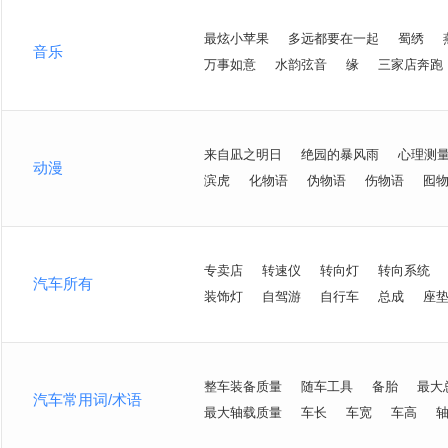
最炫小苹果
多远都要在一起
蜀绣
音乐
万事如意
水韵弦音
缘
三家店奔跑
来自凪之明日
绝园的暴风雨
心理测
动漫
滨虎
化物语
伪物语
伤物语
囮
专卖店
转速仪
转向灯
转向系统
汽车所有
装饰灯
自驾游
自行车
总成
座
整车装备质量
随车工具
备胎
最大
汽车常用词/术语
最大轴载质量
车长
车宽
车高