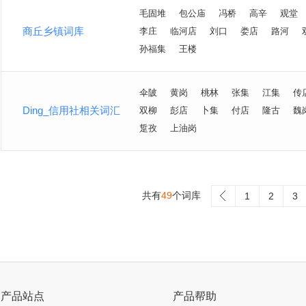
毛固堆
包公庙
冯桥
高辛
观堂
商丘乡镇词库
李庄
临河店
刘口
娄店
路河
孙福集
王楼
伞陂
黄岗
桃林
张集
江集
传
Ding_信用社相关词汇
双柳
彭店
卜集
付店
隆古
魏
踅孜
上油岗
共有
49
个词库
>
1
2
3
产品站点
产品帮助