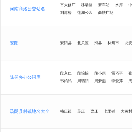
市大修厂
移动路
新车站
水库
河南商洛公交站名
刘湾桥
莲湖公园
商鞅广场
安阳
安阳县
北关区
滑县
林州市
龙
段京仁
段怡怡
段小康
雷巧平
陈吴乡办公词库
韦鸽鸽
周瑞阳
周梦燕
李爱萍
汤阴县村镇地名大全
韩庄镇
苏庄
曹庄
七里铺
大黄