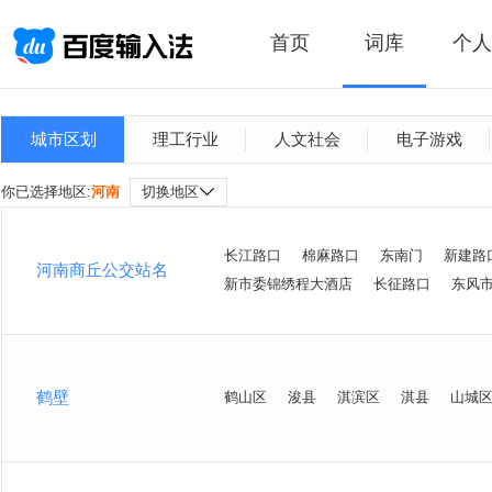
首页
词库
个人
城市区划
理工行业
人文社会
电子游戏
你已选择地区:
河南
切换地区
长江路口
棉麻路口
东南门
新建路
河南商丘公交站名
新市委锦绣程大酒店
长征路口
东风
鹤壁
鹤山区
浚县
淇滨区
淇县
山城