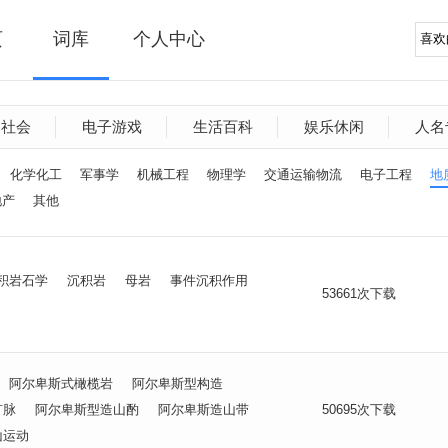
页
词库
个人中心
文社会
电子游戏
生活百科
娱乐休闲
人名
化学化工
军事学
机械工程
物理学
交通运输物流
电子工程
地
地产
其他
积岩石学
沉积岩
母岩
事件沉积作用
53661次下载
阿尔卑斯式橄榄岩
阿尔卑斯型构造
矿脉
阿尔卑斯型造山酌
阿尔卑斯造山带
50695次下载
山运动