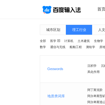
首
城市区划
理工行业
人
全部
医学
计算机
土木建筑
生物学
数学
通信与无线
船舶工程
测绘学
房
沉积学
沉
Geowords
风化作用
阿丁斯克阶
地质类词库
阿尔卑斯型
阿尔卑斯造