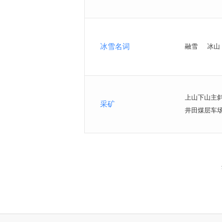
冰雪名词
融雪
冰山
上山下山主
采矿
井田煤层车
<
>