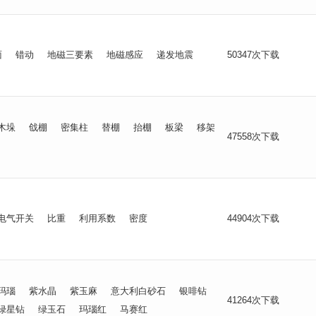
面
错动
地磁三要素
地磁感应
递发地震
50347次下载
木垛
戗棚
密集柱
替棚
抬棚
板梁
移架
47558次下载
电气开关
比重
利用系数
密度
44904次下载
玛瑙
紫水晶
紫玉麻
意大利白砂石
银啡钻
41264次下载
绿星钻
绿玉石
玛瑙红
马赛红