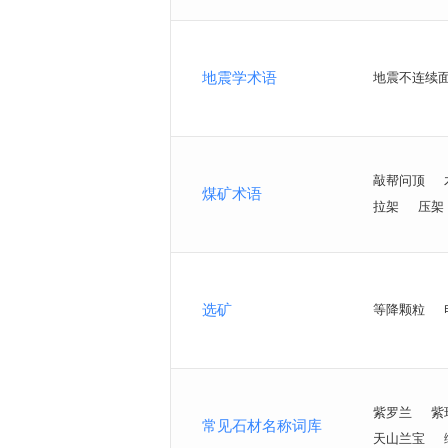
地震学术语
地震不连续
敲帮问顶
煤矿术语
拉架
压架
选矿
等降颗粒
紫罗兰
紫
常见石材名称词库
天山兰宝