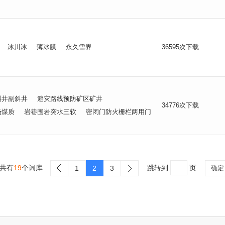
冰川冰
薄冰膜
永久雪界
36595次下载
斜井副斜井
避灾路线预防矿区矿井
34776次下载
场煤质
岩巷围岩突水三软
密闭门防火栅栏两用门
共有
19
个词库
跳转到
页
1
2
3
确定