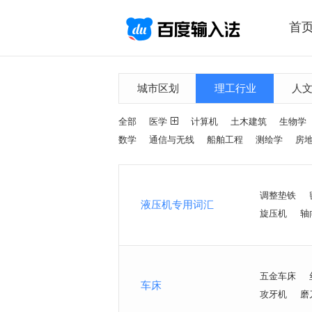
首
城市区划
理工行业
人
全部
医学
计算机
土木建筑
生物学
数学
通信与无线
船舶工程
测绘学
房
调整垫铁
液压机专用词汇
旋压机
轴
五金车床
车床
攻牙机
磨