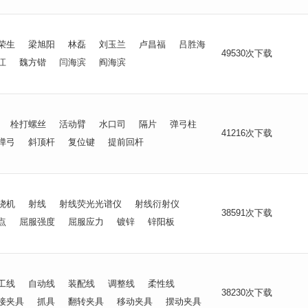
荣生
梁旭阳
林磊
刘玉兰
卢昌福
吕胜海
49530次下载
江
魏方锴
闫海滨
阎海滨
栓打螺丝
活动臂
水口司
隔片
弹弓柱
41216次下载
弹弓
斜顶杆
复位键
提前回杆
绕机
射线
射线荧光光谱仪
射线衍射仪
38591次下载
点
屈服强度
屈服应力
镀锌
锌阳板
工线
自动线
装配线
调整线
柔性线
38230次下载
接夹具
抓具
翻转夹具
移动夹具
摆动夹具