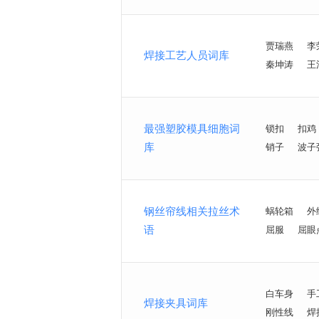
贾瑞燕
李
焊接工艺人员词库
秦坤涛
王
最强塑胶模具细胞词
锁扣
扣鸡
库
销子
波子
钢丝帘线相关拉丝术
蜗轮箱
外
语
屈服
屈眼
白车身
手
焊接夹具词库
刚性线
焊