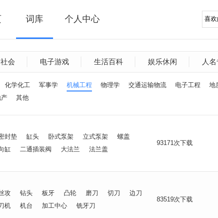
页
词库
个人中心
文社会
电子游戏
生活百科
娱乐休闲
人名
化学化工
军事学
机械工程
物理学
交通运输物流
电子工程
地
地产
其他
密封垫
缸头
卧式泵架
立式泵架
螺盖
93171次下载
向缸
二通插装阀
大法兰
法兰盖
丝攻
钻头
板牙
凸轮
磨刀
切刀
边刀
83519次下载
刀机
机台
加工中心
铣牙刀