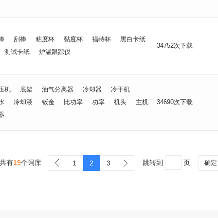
棒
刮棒
粘度杯
黏度杯
福特杯
黑白卡纸
34752次下载
测试卡纸
炉温跟踪仪
压机
底架
油气分离器
冷却器
冷干机
水
冷却液
钣金
比功率
功率
机头
主机
34690次下载
器
共有
19
个词库
跳转到
页
1
2
3
确定