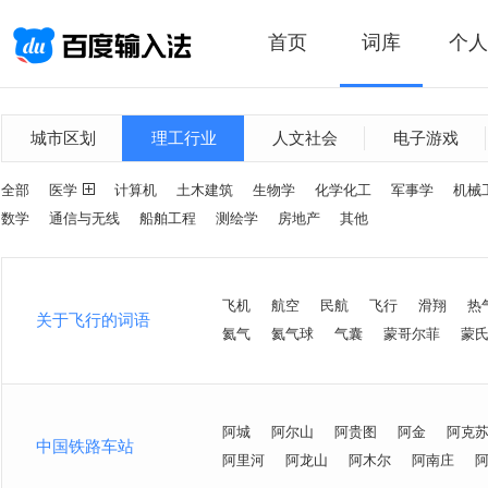
首页
词库
个人
城市区划
理工行业
人文社会
电子游戏
全部
医学
计算机
土木建筑
生物学
化学化工
军事学
机械
数学
通信与无线
船舶工程
测绘学
房地产
其他
飞机
航空
民航
飞行
滑翔
热
关于飞行的词语
氦气
氦气球
气囊
蒙哥尔菲
蒙
阿城
阿尔山
阿贵图
阿金
阿克
中国铁路车站
阿里河
阿龙山
阿木尔
阿南庄