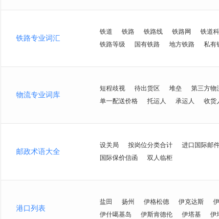
铁道
铁路
铁路线
铁路网
铁道
铁路专业词汇
铁路等级
国有铁路
地方铁路
私有
短程歧视
待出货区
堆垒
第三方物
物流专业词库
单一配送价格
托运人
承运人
收货
设关局
按岗位分类合计
进口国际邮
邮政术语大全
国际保价信函
双人临柜
盐田
扬州
伊格松德
伊克达斯
港口列表
伊什噶基岛
伊斯肯德伦
伊塔基
伊