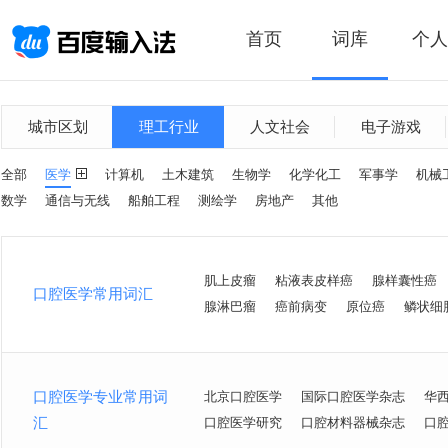
首页
词库
个人
城市区划
理工行业
人文社会
电子游戏
全部
医学
计算机
土木建筑
生物学
化学化工
军事学
机械
数学
通信与无线
船舶工程
测绘学
房地产
其他
肌上皮瘤
粘液表皮样癌
腺样囊性癌
口腔医学常用词汇
腺淋巴瘤
癌前病变
原位癌
鳞状细
口腔医学专业常用词
北京口腔医学
国际口腔医学杂志
华
汇
口腔医学研究
口腔材料器械杂志
口