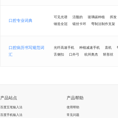
可见光谱
活髓的
玻璃碳种植
挥发
口腔专业词典
锤造全冠
锻丝卡环
弯制法制作支架
口腔病历书写规范词
光纤高速手机
种植减速手机
直机
汇
舌侧扣
口外弓
杭州奥杰
矫形丝
产品站点
产品帮助
百度五笔输入法
使用帮助
百度手机输入法
常见问题