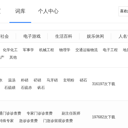
页
词库
个人中心
文社会
电子游戏
生活百科
娱乐休闲
人名
化学化工
军事学
机械工程
物理学
交通运输物流
电子工程
地
地产
其他
水
温汤
朴硝
硭硝
马牙硝
玄明粉
硝石
316197次下载
石硫磺
石硫赤
矾石
通门诊诊查费
专家门诊诊查费
副主任医师
197682次下载
特殊专家
急诊诊查费
门急诊留观诊查费