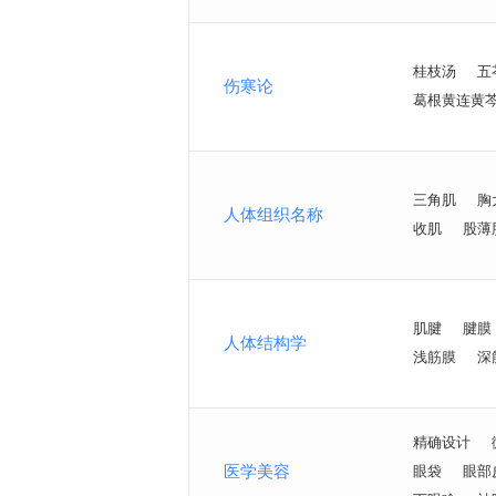
桂枝汤
五
伤寒论
葛根黄连黄
三角肌
胸
人体组织名称
收肌
股薄
肌腱
腱膜
人体结构学
浅筋膜
深
精确设计
医学美容
眼袋
眼部