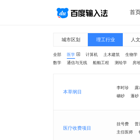
首
城市区划
理工行业
人
全部
医学
计算机
土木建筑
生物学
数学
通信与无线
船舶工程
测绘学
房
李时珍
露
本草纲目
硇砂
蓬砂
挂号费
普
医疗收费项目
主任医师