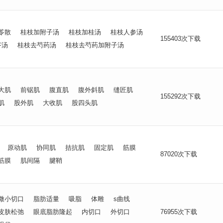
苓散
桂枝加附子汤
桂枝加桂汤
桂枝人参汤
155403次下载
芩汤
桂枝去芍药汤
桂枝去芍药加附子汤
大肌
前锯肌
腹直肌
腹外斜肌
缝匠肌
155292次下载
肌
股外肌
大收肌
股四头肌
原动肌
协同肌
拮抗肌
固定肌
筋膜
87020次下载
筋膜
肌间隔
腱鞘
微小切口
脂肪适量
吸脂
体雕
s曲线
皮肤松弛
眼底脂肪隆起
内切口
外切口
76955次下载