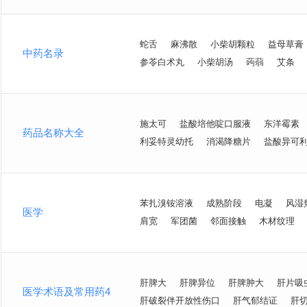
蛇舌
麻沸散
小柴胡颗粒
益母草膏
中药名录
参苓白术丸
小柴胡汤
蒟蒻
艾条
施太可
盐酸培他啶口服液
东洋霉素
药品名称大全
利妥特灵幼托
消渴降糖片
盐酸异可
苯扎溴铵溶液
成熟阶段
电凝
风湿
医学
肩宽
军团菌
邻面接触
木材纹理
肝脾大
肝脾异位
肝脾肿大
肝片吸
医学术语及常用药4
肝破裂伴开放性伤口
肝气郁结证
肝