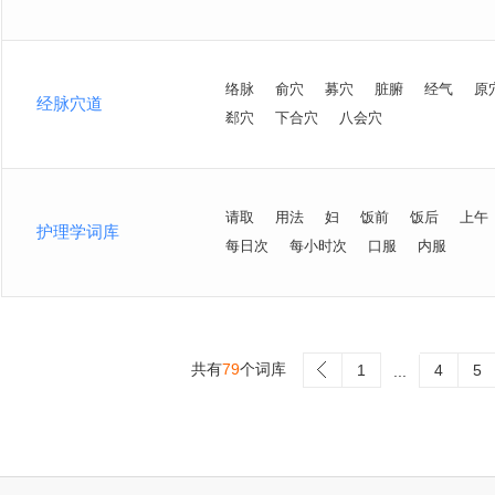
络脉
俞穴
募穴
脏腑
经气
原
经脉穴道
郄穴
下合穴
八会穴
请取
用法
妇
饭前
饭后
上午
护理学词库
每日次
每小时次
口服
内服
共有
79
个词库
>
1
4
5
...