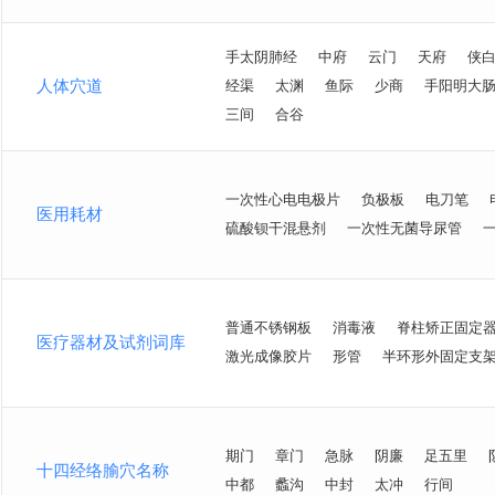
手太阴肺经
中府
云门
天府
侠
人体穴道
经渠
太渊
鱼际
少商
手阳明大
三间
合谷
一次性心电电极片
负极板
电刀笔
医用耗材
硫酸钡干混悬剂
一次性无菌导尿管
普通不锈钢板
消毒液
脊柱矫正固定
医疗器材及试剂词库
激光成像胶片
形管
半环形外固定支
期门
章门
急脉
阴廉
足五里
十四经络腧穴名称
中都
蠡沟
中封
太冲
行间