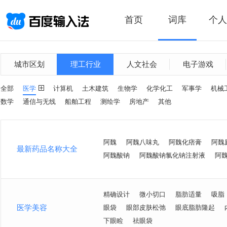
首页
词库
个人
城市区划
理工行业
人文社会
电子游戏
全部
医学
计算机
土木建筑
生物学
化学化工
军事学
机械
数学
通信与无线
船舶工程
测绘学
房地产
其他
阿魏
阿魏八味丸
阿魏化痞膏
阿魏
最新药品名称大全
阿魏酸钠
阿魏酸钠氯化钠注射液
阿
精确设计
微小切口
脂肪适量
吸脂
医学美容
眼袋
眼部皮肤松弛
眼底脂肪隆起
下眼睑
祛眼袋