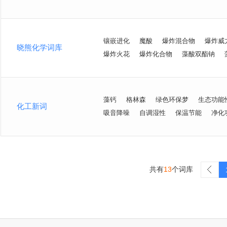
镶嵌进化
魔酸
爆炸混合物
爆炸威
晓熊化学词库
爆炸火花
爆炸化合物
藻酸双酯钠
藻钙
格林森
绿色环保梦
生态功能
化工新词
吸音降噪
自调湿性
保温节能
净化
共有
13
个词库
>