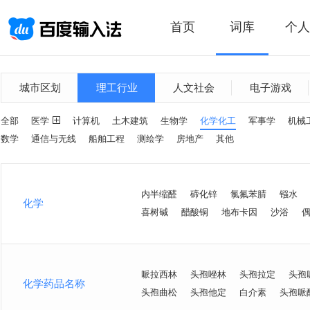
首页
词库
个人
城市区划
理工行业
人文社会
电子游戏
全部
医学
计算机
土木建筑
生物学
化学化工
军事学
机械
数学
通信与无线
船舶工程
测绘学
房地产
其他
内半缩醛
碲化锌
氯氟苯腈
镪水
化学
喜树碱
醋酸铜
地布卡因
沙浴
哌拉西林
头孢唑林
头孢拉定
头孢
化学药品名称
头孢曲松
头孢他定
白介素
头孢哌