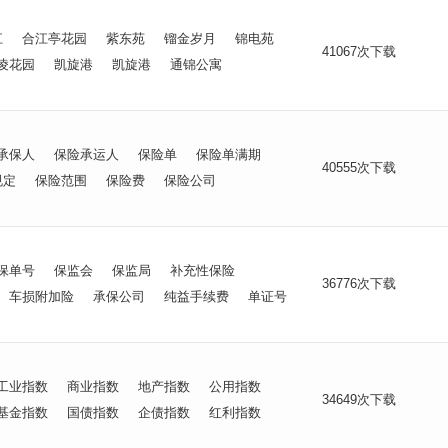
江
合江亭花园
紫东苑
镏金岁月
锦电苑
41067次下载
凌花园
凯旋港
凯旋港
通锦公寓
承保人
保险承运人
保险单
保险单满期
40555次下载
规定
保险范围
保险费
保险公司
保单号
保监会
保监局
补充性保险
36776次下载
车损附加险
承保公司
纯益手续费
单证号
工业指数
商业指数
地产指数
公用指数
34649次下载
基金指数
国债指数
企债指数
红利指数