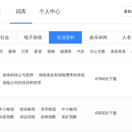
页
词库
个人中心
文社会
电子游戏
生活百科
娱乐休闲
人名
药
服饰
日常
家居
宠物
烟酒茶
汽车
办公文教
美容美发
保单的转让与质押
保险条款和保险费率的审批
47960次下载
保险公司的培训和管理
中小板指
创业板指
深市精选
中小板综
43830次下载
乐富指数
深证综指
农林指数
采矿指数