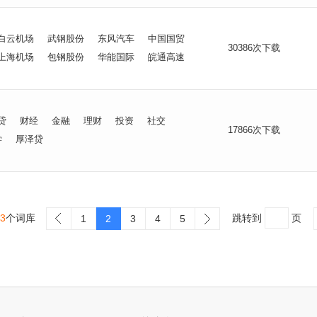
白云机场
武钢股份
东风汽车
中国国贸
30386次下载
上海机场
包钢股份
华能国际
皖通高速
贷
财经
金融
理财
投资
社交
17866次下载
学
厚泽贷
3
个词库
跳转到
页
1
2
3
4
5