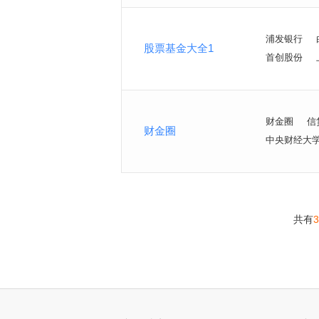
浦发银行
股票基金大全1
首创股份
财金圈
信
财金圈
中央财经大
共有
3
<
>