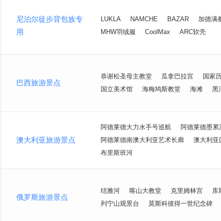
尼泊尔徒步背包族专
LUKLA
NAMCHE
BAZAR
加德满
用
MHW羽绒服
CoolMax
ARC软壳
恭谢松圣母主教堂
瓜拿巴拉宫
国家
巴西旅游景点
国立美术馆
海梅鸠斯教堂
海滩
黑
阿德莱德大力水手号巡航
阿德莱德墨累
澳大利亚旅游景点
阿德莱德南澳大利亚艺术长廊
澳大利亚
布里斯班河
结雅河
喀山大教堂
克里姆林宫
库
俄罗斯旅游景点
列宁山观景台
莫斯科彼得一世纪念碑