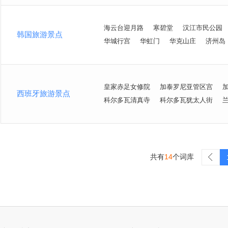
海云台迎月路
寒碧堂
汉江市民公园
韩国旅游景点
华城行宫
华虹门
华克山庄
济州岛
皇家赤足女修院
加泰罗尼亚管区宫
西班牙旅游景点
科尔多瓦清真寺
科尔多瓦犹太人街
共有
14
个词库
>