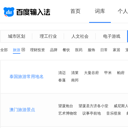
首页
词库
个人
城市区划
理工行业
人文社会
电子游戏
全部
旅游
理财投资
品牌
餐饮
医药
服饰
日常
家居
清迈
清莱
大曼谷府
甲米
帕府
泰国旅游常用地名
春蓬
南邦
望厦炮台
望厦圣方济各小堂
威尼斯
澳门旅游景点
艺术博物馆
议事亭前地
音乐喷泉