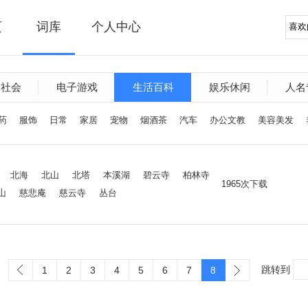
页
词库
个人中心
文社会
电子游戏
生活百科
娱乐休闲
人名
药
服饰
日常
家居
宠物
烟酒茶
汽车
办公文教
美容美发
北海
北山
北塔
本溪湖
碧云寺
柏林寺
1965次下载
山
慈悲庵
慈云寺
丛台
跳转到
1
2
3
4
5
6
7
8