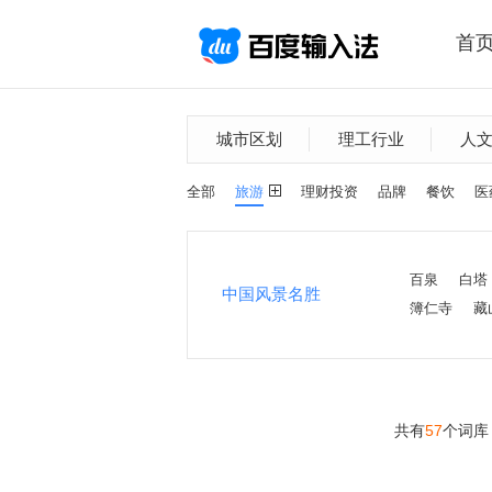
首
城市区划
理工行业
人
全部
旅游
理财投资
品牌
餐饮
医
百泉
白塔
中国风景名胜
簿仁寺
藏
共有
57
个词库
>