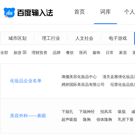
首页
词库
个人
城市区划
理工行业
人文社会
电子游戏
全部
旅游
理财投资
品牌
餐饮
医药
服饰
日常
家居
漪儷美容化妝品中心
潼关县雅倩化妆品
化妆品企业名单
娉婷国际美容品有限公司
珏蕾化妆品批
下颏孔
下颏神经
招风耳
吸脂
美容外科——鼻眼
超声吸脂
隆胸
假体隆胸
乳房下垂