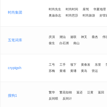
时尚先生
时尚时间
座驾
华夏地理
时尚集团
奥迪杂志
时尚芭莎
时尚旅游
好管
庆演
潮汕
速联
神叉
垂杰
伟
五笔词库
俊生
白石洲
南山
工号
工手
项下
黄春发
东里
crypigsh
苏梅
黄埔
黄璠
黄岛
营运
繁华
繁花似锦
返还
泛黄
返回
搜狗1
反间呗
反间计