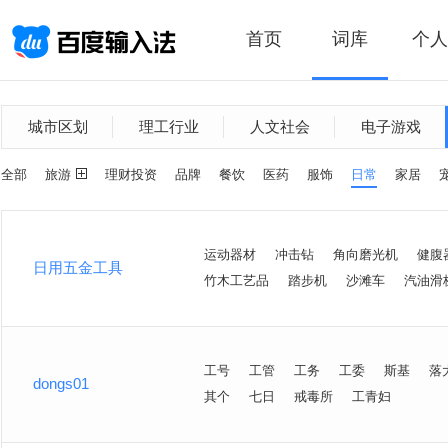
首页
词库
个人
城市区划
理工行业
人文社会
电子游戏
全部
旅游
理财投资
品牌
餐饮
医药
服饰
日常
家居
运动器材
冲击钻
角向磨光机
健腹
日用五金工具
竹木工艺品
踏步机
沙滩车
汽油滑
工号
工管
工务
工委
斯基
落
dongs01
其个
七日
戒毒所
工青妇