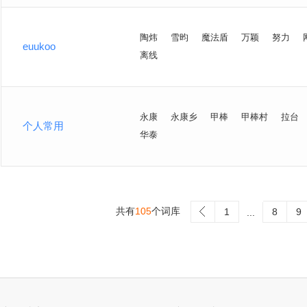
陶炜
雪昀
魔法盾
万颖
努力
euukoo
离线
永康
永康乡
甲棒
甲棒村
拉台
个人常用
华泰
共有
105
个词库
>
1
8
9
...