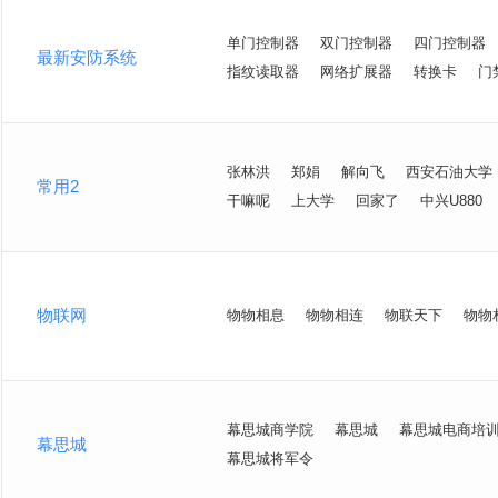
单门控制器
双门控制器
四门控制器
最新安防系统
指纹读取器
网络扩展器
转换卡
门
张林洪
郑娟
解向飞
西安石油大学
常用2
干嘛呢
上大学
回家了
中兴U880
物联网
物物相息
物物相连
物联天下
物物
幕思城商学院
幕思城
幕思城电商培
幕思城
幕思城将军令