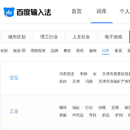
首页
词库
个人
城市区划
理工行业
人文社会
电子游戏
全部
旅游
理财投资
品牌
餐饮
医药
服饰
日常
家居
冯李思语
李静
女
天津市西青区悦
宝宝
良好
天津
冯振
天津市浩瑞矿产有
镙丝
油缸
行位
动模
定模
抽
工业
底板
中托边
导柱
斜边
铲鸡