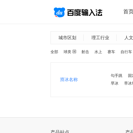
首
城市区划
理工行业
人
全部
球类
射击
水上
赛车
自行车
勾手跳
固
滑冰名称
旱冰
旱冰
产品站点
产