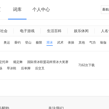
页
词库
个人中心
文社会
电子游戏
生活百科
娱乐休闲
人名
奥运
垂钓
登山
极限
滑冰
武术
体操
其他
气功
瑜伽
定托举
规定舞
国际滑冰联盟花样滑冰大奖赛
7162次下载
场
旱冰鞋
后单脚
后交叉
品帮助
关注我们