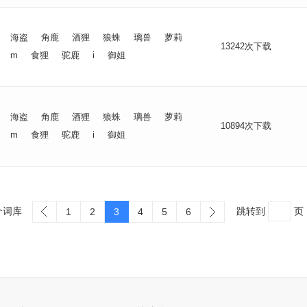
海盗
角鹿
酒狸
狼蛛
璃兽
萝莉
13242次下载
m
食狸
驼鹿
i
御姐
海盗
角鹿
酒狸
狼蛛
璃兽
萝莉
10894次下载
m
食狸
驼鹿
i
御姐
个词库
跳转到
页
1
2
3
4
5
6