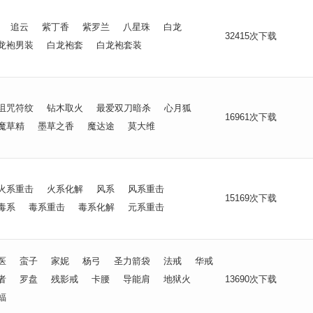
追云
紫丁香
紫罗兰
八星珠
白龙
32415次下载
龙袍男装
白龙袍套
白龙袍套装
诅咒符纹
钻木取火
最爱双刀暗杀
心月狐
16961次下载
魔草精
墨草之香
魔达途
莫大维
火系重击
火系化解
风系
风系重击
15169次下载
毒系
毒系重击
毒系化解
元系重击
医
蛮子
家妮
杨弓
圣力箭袋
法戒
华戒
者
罗盘
残影戒
卡腰
导能肩
地狱火
13690次下载
蝠