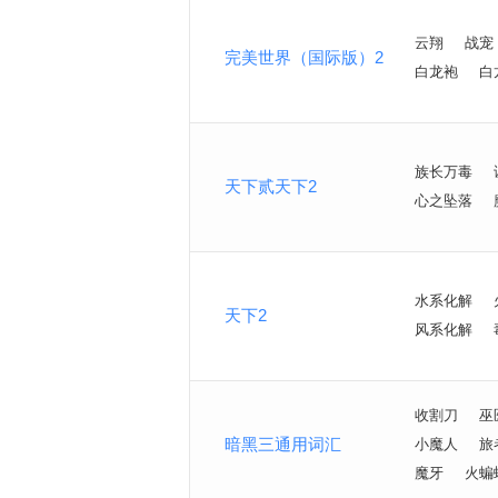
云翔
战宠
完美世界（国际版）2
白龙袍
白
族长万毒
天下贰天下2
心之坠落
水系化解
天下2
风系化解
收割刀
巫
暗黑三通用词汇
小魔人
旅
魔牙
火蝙