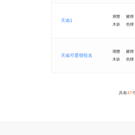
潮蟹
赌狸
天谕1
木妖
色狸
潮蟹
赌狸
天谕可爱萌怪名
木妖
色狸
共有
47
<
>