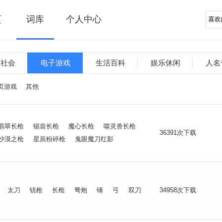
页
词库
个人中心
文社会
电子游戏
生活百科
娱乐休闲
人名
页游戏
其他
翡翠长枪
锯齿长枪
魔心长枪
噬灵兽长枪
36391次下载
沙漠之枪
星辰粉碎枪
鬼眼魔刀红影
太刀
铳枪
长枪
弩炮
锤
弓
双刀
34958次下载