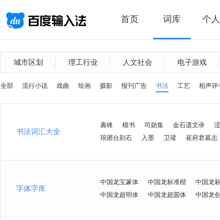
首页
词库
个人
城市区划
理工行业
人文社会
电子游戏
全部
流行小说
戏曲
绘画
摄影
报刊广告
书法
工艺
相声评
裹锋
模书
司勋集
金石遗文录
书法词汇大全
琅琊台刻石
入墨
卫瓘
崔府君墓志
中国龙宝篆体
中国龙标准楷
中国龙
字体字库
中国龙超明体
中国龙超圆体
中国龙