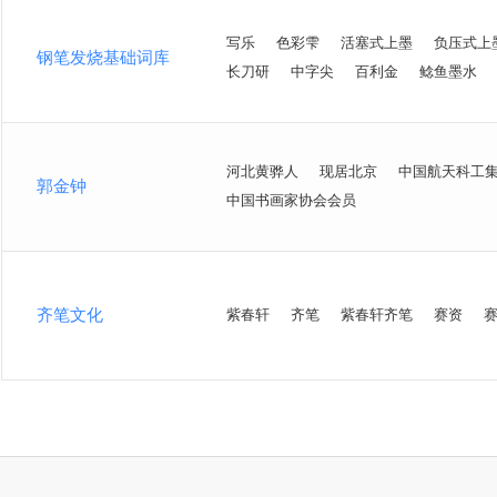
写乐
色彩雫
活塞式上墨
负压式上
钢笔发烧基础词库
长刀研
中字尖
百利金
鲶鱼墨水
河北黄骅人
现居北京
中国航天科工
郭金钟
中国书画家协会会员
齐笔文化
紫春轩
齐笔
紫春轩齐笔
赛资