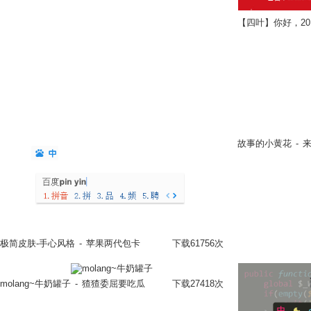
【四叶】你好，20
故事的小黄花
-
来
极简皮肤-手心风格
-
苹果两代包卡
下载61756次
立即换肤
molang~牛奶罐子
-
猹猹委屈要吃瓜
下载27418次