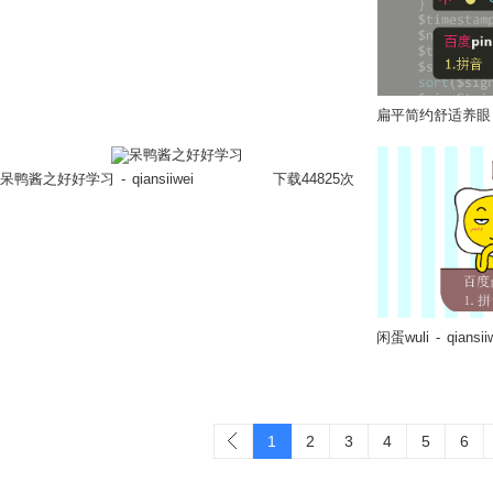
扁平简约舒适养眼
立即换肤
呆鸭酱之好好学习
-
qiansiiwei
下载44825次
闲蛋wuli
-
qiansii
立即换肤
1
2
3
4
5
6