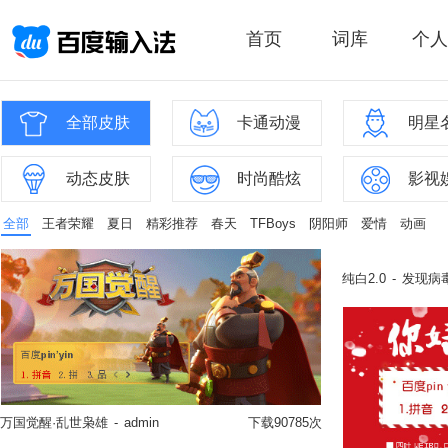
首页
词库
个人
全部皮肤
卡通动漫
明星
动态皮肤
时尚酷炫
影视
全部
王者荣耀
夏日
精彩推荐
春天
TFBoys
阴阳师
爱情
动画
纯白2.0
-
发现病毒
万国觉醒·乱世枭雄
-
admin
下载90785次
立即换肤