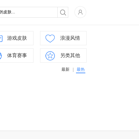
游戏皮肤
浪漫风情
体育赛事
另类其他
最新
最热