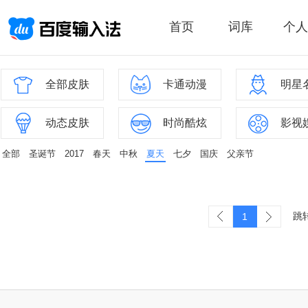
首页
词库
个人
全部皮肤
卡通动漫
明星
动态皮肤
时尚酷炫
影视
全部
圣诞节
2017
春天
中秋
夏天
七夕
国庆
父亲节
跳
1