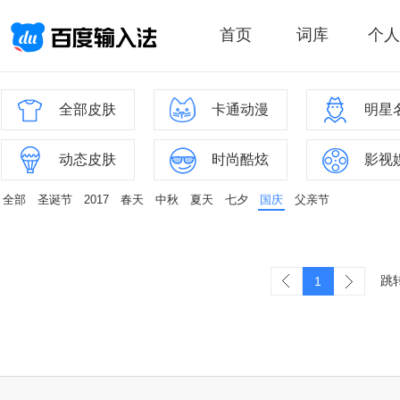
首页
词库
个人
全部皮肤
卡通动漫
明星
动态皮肤
时尚酷炫
影视
全部
圣诞节
2017
春天
中秋
夏天
七夕
国庆
父亲节
跳
1