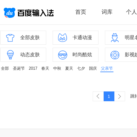
首页
词库
个人
全部皮肤
卡通动漫
明星
动态皮肤
时尚酷炫
影视
全部
圣诞节
2017
春天
中秋
夏天
七夕
国庆
父亲节
跳
1