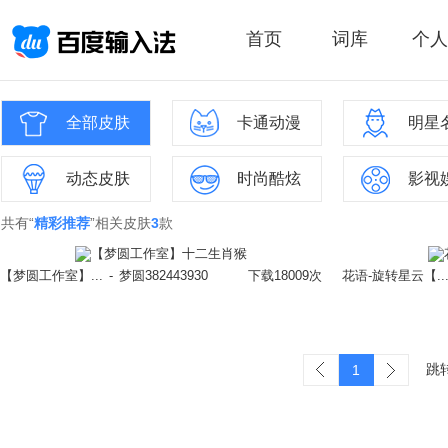
首页
词库
个人
全部皮肤
卡通动漫
明星
动态皮肤
时尚酷炫
影视
共有“
精彩推荐
”相关皮肤
3
款
【梦圆工作室】...
-
梦圆382443930
下载18009次
花语-旋转星云【..
跳
1
立即换肤