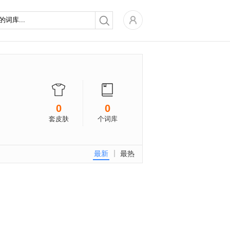
0
0
套皮肤
个词库
最新
最热