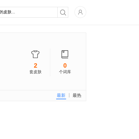
2
0
套皮肤
个词库
最新
最热