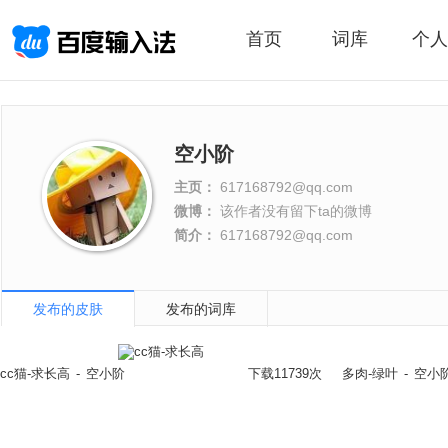
首页
词库
个人
空小阶
主页：
617168792@qq.com
微博：
该作者没有留下ta的微博
简介：
617168792@qq.com
发布的皮肤
发布的词库
cc猫-求长高
-
空小阶
下载11739次
多肉-绿叶
-
空小