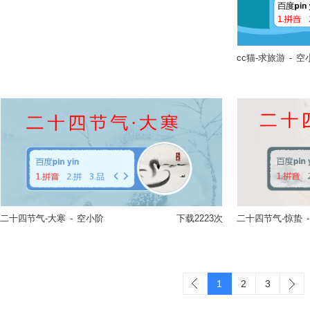
cc猫-求旅游
-
空
立即换肤
二十四节气-大寒
-
空小阶
下载2223次
二十四节气-惊蛰
-
立即换肤
1
2
3