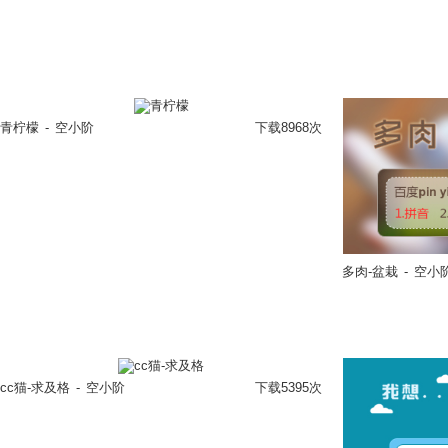
立即换肤
青柠檬
-
空小阶
下载8968次
多肉-盆栽
-
空小
立即换肤
cc猫-求及格
-
空小阶
下载5395次