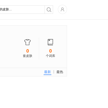
0
0
套皮肤
个词库
最新
最热