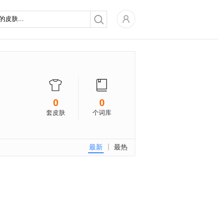
0
0
套皮肤
个词库
最新
最热