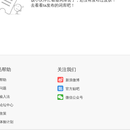
该小伙伴忙着做词库去了，还没有发布过皮肤！
去看看ta发布的词库吧！
品帮助
关注我们
帮助
新浪微博
问题
官方贴吧
输入法
微信公众号
论坛中心
政策
体验计划