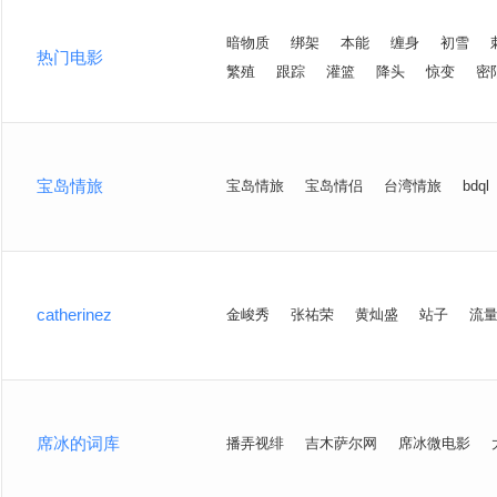
暗物质
绑架
本能
缠身
初雪
热门电影
繁殖
跟踪
灌篮
降头
惊变
密
宝岛情旅
宝岛情旅
宝岛情侣
台湾情旅
bdql
catherinez
金峻秀
张祐荣
黄灿盛
站子
流
席冰的词库
播弄视绯
吉木萨尔网
席冰微电影