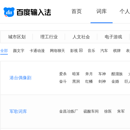
首页
词库
个人
城市区划
理工行业
人文社会
电子游戏
全部
颜文字
卡通动漫
网络聊天
影视
音乐
汽车
棋牌
表
爱杀
暗算
奔月
车神
醋溜族
港台偶像剧
奋斗
黑洞
红幡
剑神
金婚
巨
军歌词库
金昌冶炼厂
硫酸车间
徐医
朱军