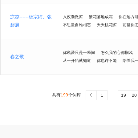
凉凉------杨宗纬、张
入夜渐微凉
繁花落地成霜
你在远方
碧晨
不思量自难相忘
夭夭桃花凉
前世你
你说爱只是一瞬间
怎么我的心都搁浅
春之歌
从一开始就知道
你也许不能
陪着我
共有
199
个词库
>
1
19
20
...