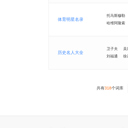
托马斯穆勒
体育明星名录
哈维阿隆索
卫子夫
吴
历史名人大全
刘福通
徐
共有
318
个词库
>