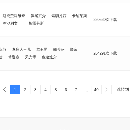
斯托贾科维奇
浜尾京介
索朗扎西
卡纳莱斯
330580次下载
奥沙利文
梅雷莱斯
应熊
孝庄大玉儿
赵丑厮
郭菩萨
顺帝
264291次下载
达
常遇春
天光帝
也速迭尔
跳转到
1
2
3
4
5
6
7
40
...