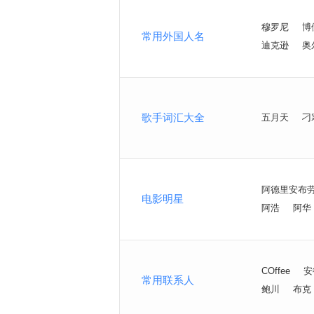
穆罗尼
博
常用外国人名
迪克逊
奥
歌手词汇大全
五月天
刁
阿德里安布
电影明星
阿浩
阿华
COffee
安
常用联系人
鲍川
布克