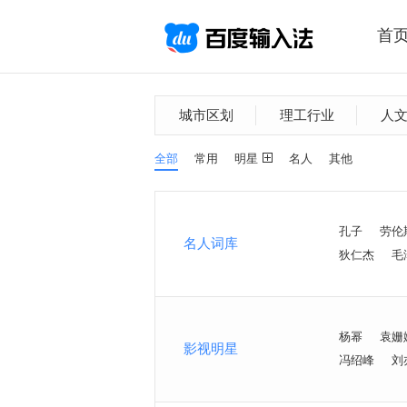
首
城市区划
理工行业
人
全部
常用
明星
名人
其他
孔子
劳伦
名人词库
狄仁杰
毛
杨幂
袁姗
影视明星
冯绍峰
刘