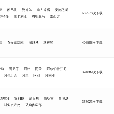
伊
苏巴洪
曼德尔
迪凡德福
安德烈斯
682578次下载
尔特曼
隆卡利亚
恩耶亚马
雷西诺
寒
乔许葛洛班
周旭风
马梓涵
406508次下载
劳迪
阿弟仔
阿杜
阿朵
阿尔伯特芬尼
394889次下载
阿佳组合
阿兰
阿郎
阿里郎
德瑞雅
安利捷
敖百川
白明富
白晓洪
367023次下载
财务资产处
采购供应部