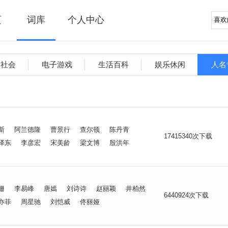
页
词库
个人中心
文社会
电子游戏
生活百科
娱乐休闲
人名
斯
阿兰德隆
曹景行
查尔顿
陈丹青
17415340次下载
泽东
李彦宏
宋美龄
梁文博
殷洪年
姗
李易峰
唐嫣
刘诗诗
赵丽颖
井柏然
6440924次下载
亦菲
周星驰
刘恺威
佟丽娅