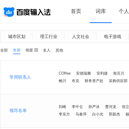
首页
词库
个人
城市区划
理工行业
人文社会
电子游戏
全部
常用
明星
名人
其他
COffee
安德瑞雅
安利捷
敖百川
常用联系人
鲍川
布克
财务资产处
采购供应部
刘峰
李中仑
孙严冰
曹河龙
张
领导名单
李东方
马春萍
白小光
郭新杰