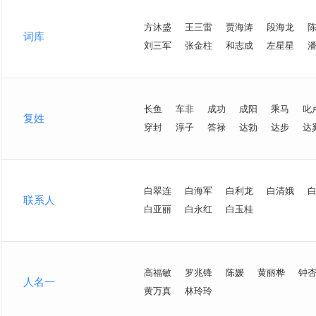
方沐盛
王三雷
贾海涛
段海龙
词库
刘三军
张金柱
和志成
左星星
长鱼
车非
成功
成阳
乘马
叱
复姓
穿封
淳子
答禄
达勃
达步
达
白翠连
白海军
白利龙
白清娥
联系人
白亚丽
白永红
白玉桂
高福敏
罗兆锋
陈媛
黄丽桦
钟
人名一
黄万真
林玲玲