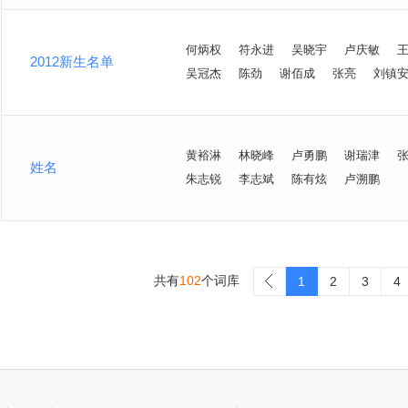
何炳权
符永进
吴晓宇
卢庆敏
2012新生名单
吴冠杰
陈劲
谢佰成
张亮
刘镇
黄裕淋
林晓峰
卢勇鹏
谢瑞津
姓名
朱志锐
李志斌
陈有炫
卢溯鹏
共有
102
个词库
>
1
2
3
4