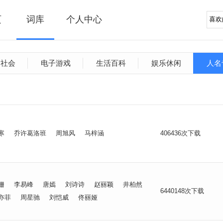
页
词库
个人中心
文社会
电子游戏
生活百科
娱乐休闲
人名
寒
乔许葛洛班
周旭风
马梓涵
406436次下载
姗
李易峰
唐嫣
刘诗诗
赵丽颖
井柏然
6440148次下载
亦菲
周星驰
刘恺威
佟丽娅