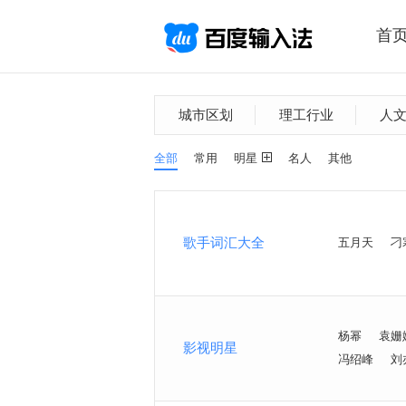
首
城市区划
理工行业
人
全部
常用
明星
名人
其他
歌手词汇大全
五月天
刁
杨幂
袁姗
影视明星
冯绍峰
刘