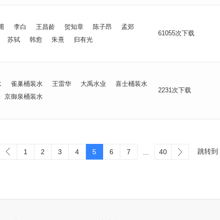
甫
李白
王昌龄
贺知章
陈子昂
孟郊
61055次下载
苏轼
韩愈
朱熹
归有光
水
雀巢桶装水
王雷华
大禹水业
喜士桶装水
2231次下载
京御泉桶装水
跳转到
1
2
3
4
5
6
7
40
...