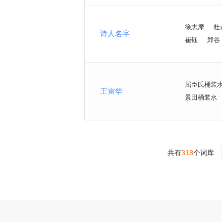
徐志摩
杜
诗人名字
崔钰
郑谷
屈臣氏桶装
王雷华
景田桶装水
共有
318
个词库
>