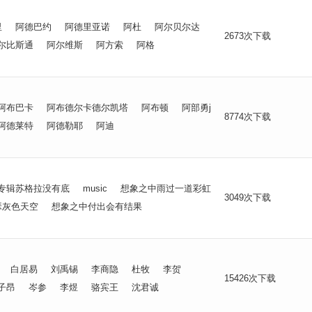
里
阿德巴约
阿德里亚诺
阿杜
阿尔贝尔达
2673次下载
尔比斯通
阿尔维斯
阿方索
阿格
阿布巴卡
阿布德尔卡德尔凯塔
阿布顿
阿部勇j
8774次下载
阿德莱特
阿德勒耶
阿迪
专辑苏格拉没有底
music
想象之中雨过一道彩虹
3049次下载
瑟灰色天空
想象之中付出会有结果
白居易
刘禹锡
李商隐
杜牧
李贺
15426次下载
子昂
岑参
李煜
骆宾王
沈君诚