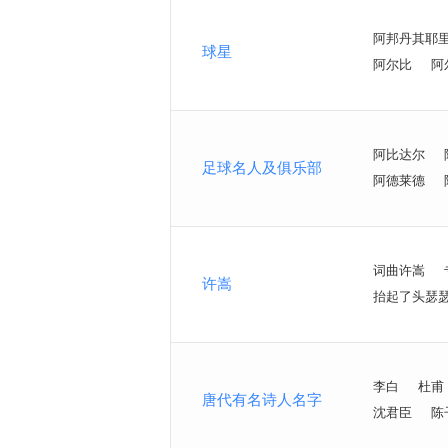
阿邦丹其耶
球星
阿尔比
阿
阿比达尔
足球名人及俱乐部
阿德莱德
词曲许嵩
许嵩
抬起了头瑟
李白
杜甫
唐代有名诗人名字
沈君臣
陈