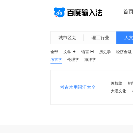
首
城市区划
理工行业
人
全部
文学
语言
历史学
经济金融
考古学
伦理学
海洋学
缠枝纹
铜
考古常用词汇大全
大溪文化