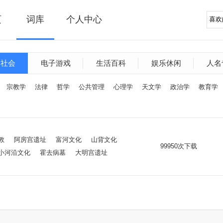
页
词库
个人中心
文社会
电子游戏
生活百科
娱乐休闲
人名
宗教学
法律
哲学
公共管理
心理学
天文学
政治学
教育学
敦
阿房宫遗址
富河文化
山背文化
99950次下载
小河沿文化
霍去病墓
大明宫遗址