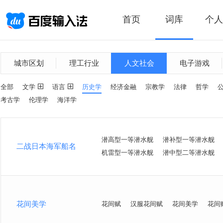
首页
词库
个人
城市区划
理工行业
人文社会
电子游戏
全部
文学
语言
历史学
经济金融
宗教学
法律
哲学
考古学
伦理学
海洋学
潜高型一等潜水舰
潜补型一等潜水舰
二战日本海军船名
机雷型一等潜水舰
潜中型二等潜水舰
花间美学
花间赋
汉服花间赋
花间美学
花间