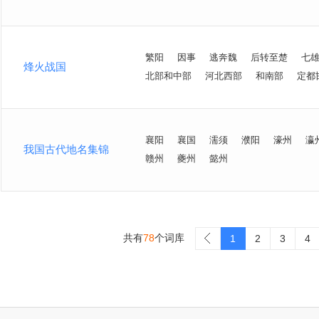
繁阳
因事
逃奔魏
后转至楚
七
烽火战国
北部和中部
河北西部
和南部
定都
襄阳
襄国
濡须
濮阳
濠州
瀛
我国古代地名集锦
赣州
夔州
懿州
共有
78
个词库
>
1
2
3
4