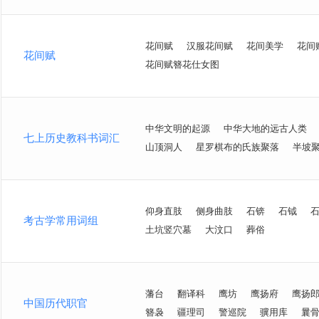
花间赋
汉服花间赋
花间美学
花间
花间赋
花间赋簪花仕女图
中华文明的起源
中华大地的远古人类
七上历史教科书词汇
山顶洞人
星罗棋布的氏族聚落
半坡
仰身直肢
侧身曲肢
石锛
石钺
考古学常用词组
土坑竖穴墓
大汶口
葬俗
藩台
翻译科
鹰坊
鹰扬府
鹰扬
中国历代职官
簪袅
疆理司
警巡院
骥用库
曩