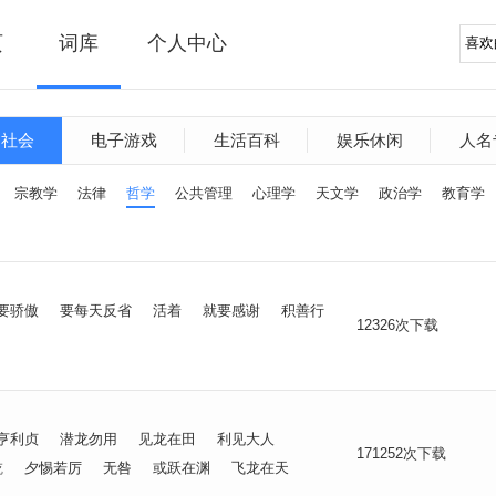
页
词库
个人中心
文社会
电子游戏
生活百科
娱乐休闲
人名
宗教学
法律
哲学
公共管理
心理学
天文学
政治学
教育学
要骄傲
要每天反省
活着
就要感谢
积善行
12326次下载
亨利贞
潜龙勿用
见龙在田
利见大人
171252次下载
乾
夕惕若厉
无咎
或跃在渊
飞龙在天