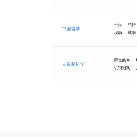
十障
结护
中国哲学
现劫
咸润
愤世嫉俗
古希腊哲学
讥诮嘲讽
<
>