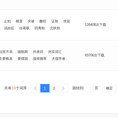
止犯
檀度
庆诸
酪经
证智
求寂
126408次下载
汤始征
自葛载
四夷怨
北狄怨
玩世不恭
德勒斯
外来词
对应词汇
83706次下载
主要教条
要摆脱
值得拥有
犬儒学者
共有
10
个词库
跳转到
页
1
2
确定