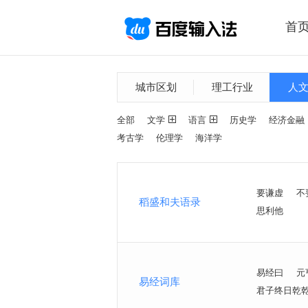
首
城市区划
理工行业
人
全部
文学
语言
历史学
经济金融
考古学
伦理学
海洋学
要谦虚
不
稻盛和夫语录
思利他
易经曰
元
易经词库
君子终日乾