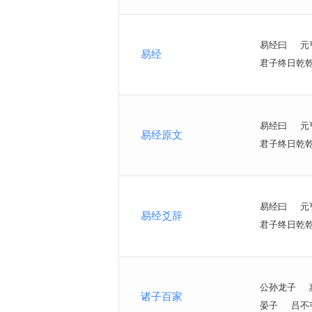
易经曰
元
易经
君子终日乾
易经曰
元
易经原文
君子终日乾
易经曰
元
易经爻辞
君子终日乾
公孙龙子
诸子百家
晏子
吕不