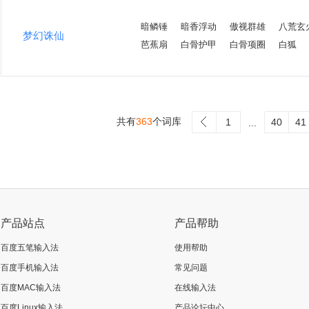
暗鳞锤
暗香浮动
傲视群雄
八荒玄
梦幻诛仙
芭蕉扇
白骨护甲
白骨项圈
白狐
共有
363
个词库
>
1
40
41
...
产品站点
产品帮助
百度五笔输入法
使用帮助
百度手机输入法
常见问题
百度MAC输入法
在线输入法
百度Linux输入法
产品论坛中心