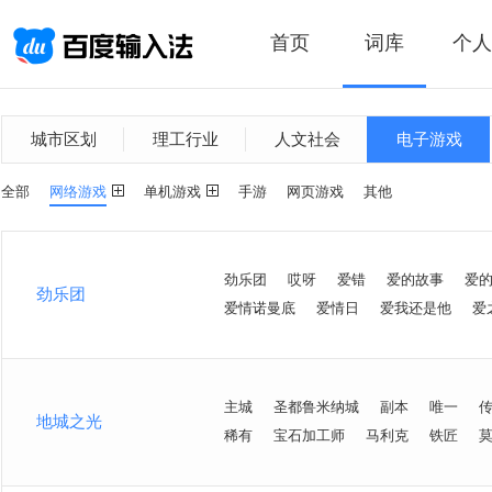
首页
词库
个人
城市区划
理工行业
人文社会
电子游戏
全部
网络游戏
单机游戏
手游
网页游戏
其他
劲乐团
哎呀
爱错
爱的故事
爱
劲乐团
爱情诺曼底
爱情日
爱我还是他
爱
主城
圣都鲁米纳城
副本
唯一
地城之光
稀有
宝石加工师
马利克
铁匠