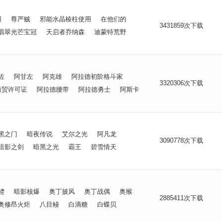
刃
尊严贼
邪能水晶棱柱使用
在他们的
3431859次下载
翡翠光芒宝冠
天启者乔纳森
迪蒙特荒野
佐
阿甘左
阿克雄
阿拉德初阶格斗家
3320306次下载
商贸许可证
阿拉德腰带
阿拉德勇士
阿斯卡
黑之门
暗夜传说
艾尔之光
阿凡龙
3090778次下载
暗影之剑
暗黑之光
霸王
碧雪情天
鳢
暗影核爆
奥丁披风
奥丁战偶
奥猴
2885411次下载
奥修昂火炬
八目鳗
白滴糖
白蝶贝