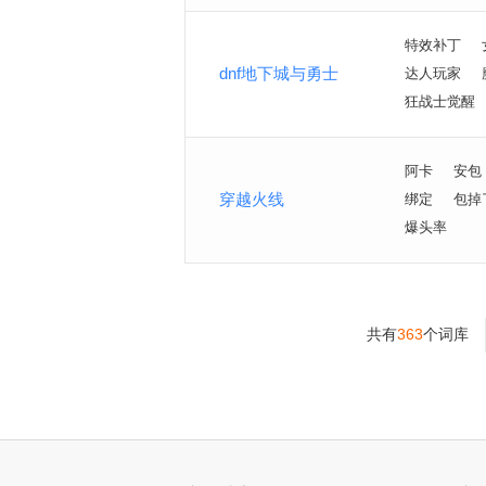
特效补丁
dnf地下城与勇士
达人玩家
狂战士觉醒
阿卡
安包
穿越火线
绑定
包掉
爆头率
共有
363
个词库
>