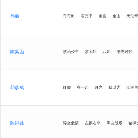
孙俪
哥哥树
霍元甲
画皮
金山
天仙
陈紫函
紫函公主
紫函姐
八姐
感光时代
胡彦斌
红颜
在一起
月光
我以为
江湖
陈键锋
异空危情
左麟右李
黑白战场
猪扒