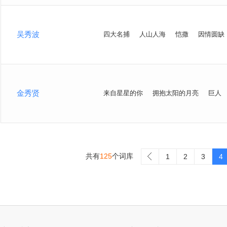
吴秀波
四大名捕
人山人海
恺撒
因情圆缺
金秀贤
来自星星的你
拥抱太阳的月亮
巨人
共有
125
个词库
>
1
2
3
4