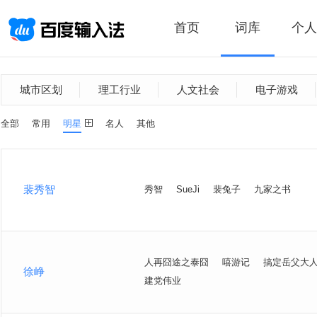
首页
词库
个人
城市区划
理工行业
人文社会
电子游戏
全部
常用
明星
名人
其他
裴秀智
秀智
SueJi
裴兔子
九家之书
人再囧途之泰囧
嘻游记
搞定岳父大
徐峥
建党伟业