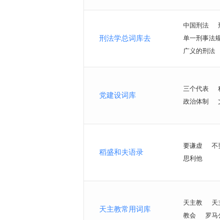
中国刑法
刑法学总词库去
单一刑事法
广义的刑法
三个代表
党建设词库
政治体制
要谦虚
不
稻盛和夫语录
思利他
天主教
天
天主教常用词库
教会
罗马