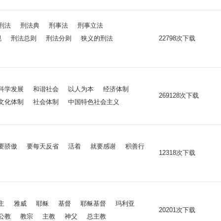
刑法
刑法典
刑事法
刑事立法
规
刑法总则
刑法分则
狭义的刑法
22798次下载
科学发展
和谐社会
以人为本
经济体制
269128次下载
文化体制
社会体制
中国特色社会主义
要骄傲
要每天反省
活着
就要感谢
积善行
12318次下载
主
雅威
耶稣
基督
耶稣基督
玛利亚
20201次下载
公教
教宗
主教
神父
总主教