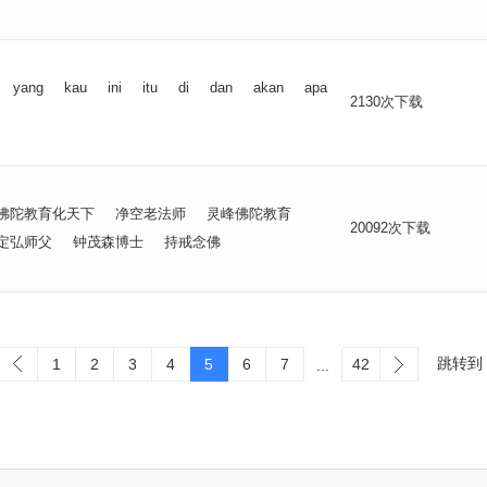
yang
kau
ini
itu
di
dan
akan
apa
2130次下载
佛陀教育化天下
净空老法师
灵峰佛陀教育
20092次下载
定弘师父
钟茂森博士
持戒念佛
跳转到
1
2
3
4
5
6
7
42
...