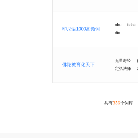
aku
tidak
印尼语1000高频词
dia
无量寿经
佛陀教育化天下
定弘法师
共有
336
个词库
>