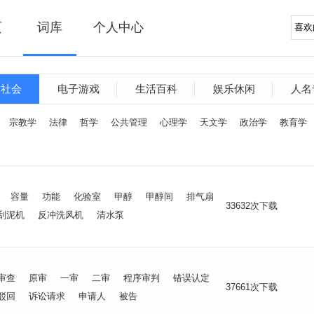
页
词库
个人中心
文社会
电子游戏
生活百科
娱乐休闲
人名
宗教学
法律
哲学
公共管理
心理学
天文学
政治学
教育学
容量
功能
化验室
甲醇
甲醇间
排气扇
33632次下载
刮泥机
反冲洗风机
清水泵
审查
原审
一审
二审
程序审判
错误认定
37661次下载
驳回
诉讼请求
申请人
被告