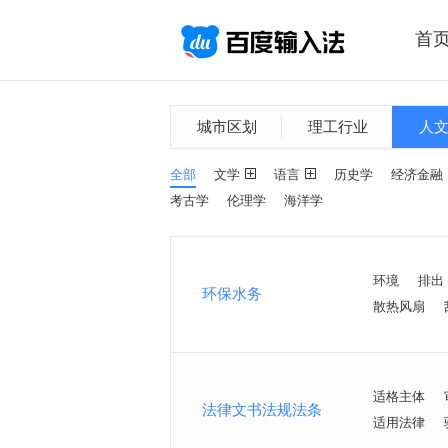
首
城市区划
理工行业
人
全部
文学
语言
历史学
经济金融
考古学
伦理学
海洋学
环境
排出
环保水务
散热风扇
适格主体
法律文书法规法条
适用法律