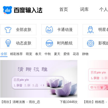
首页
词库
个人
全部皮肤
卡通动漫
明星
动态皮肤
时尚酷炫
影视
全部
精彩推荐
萌宠
春天
中秋
夏天
爱情
花语
静物
【雨欣】清晰淡雅
-
雨欣_恋
下载10448次
【雨欣】桃相思
-
立即换肤