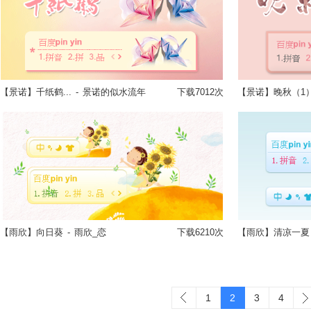
【景诺】千纸鹤...
-
景诺的似水流年
下载7012次
【景诺】晚秋（1
立即换肤
【雨欣】向日葵
-
雨欣_恋
下载6210次
【雨欣】清凉一夏
立即换肤
1
2
3
4