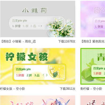
【雨欣】小雏菊
-
雨欣_恋
下载11678次
【雨欣】紫色阳光
立即换肤
柠檬女孩
-
空小阶
下载3911次
青柠檬
-
空小阶
立即换肤