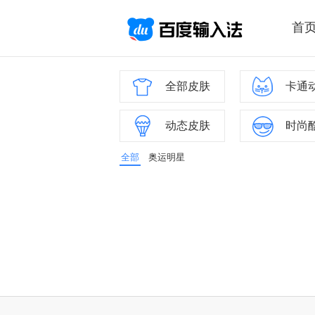
首
全部皮肤
卡通
动态皮肤
时尚
全部
奥运明星
>