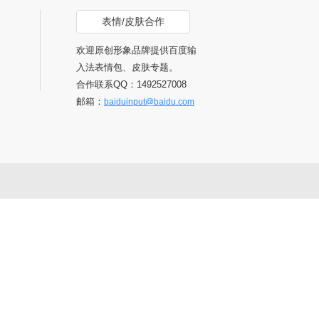
表情/皮肤合作
欢迎原创形象品牌提供百度输
入法表情包、皮肤专题。
合作联系QQ：1492527008
邮箱：
baiduinput@baidu.com