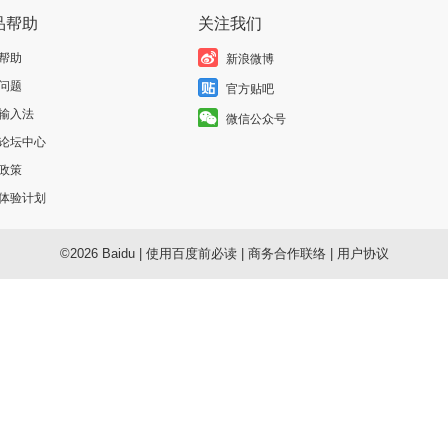
品帮助
关注我们
帮助
新浪微博
问题
官方贴吧
输入法
微信公众号
论坛中心
政策
体验计划
©2026 Baidu
|
使用百度前必读
|
商务合作联络
|
用户协议