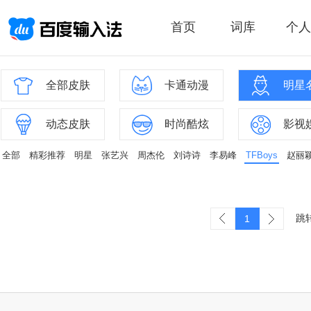
首页
词库
个人
全部皮肤
卡通动漫
明星
动态皮肤
时尚酷炫
影视
全部
精彩推荐
明星
张艺兴
周杰伦
刘诗诗
李易峰
TFBoys
赵丽
跳
1