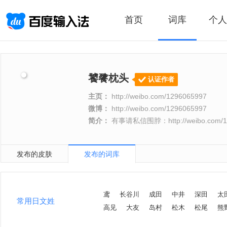
首页
词库
个人
饕餮枕头
认证作者
主页：
http://weibo.com/1296065997
微博：
http://weibo.com/1296065997
简介：
有事请私信围脖：http://weibo.com/1
发布的皮肤
发布的词库
鸢
长谷川
成田
中井
深田
太
常用日文姓
高见
大友
岛村
松木
松尾
熊